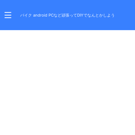
バイク android PCなど頑張ってDIYでなんとかしよう