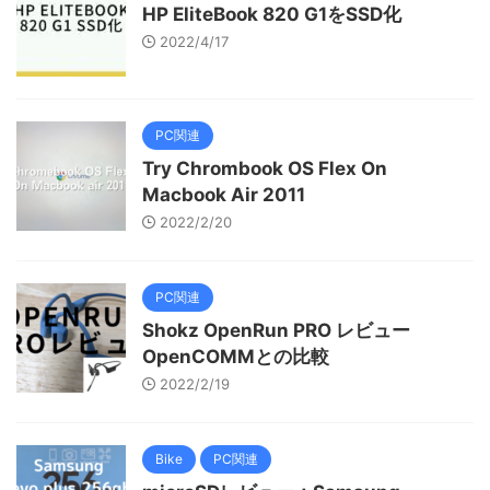
HP EliteBook 820 G1をSSD化
2022/4/17
PC関連
Try Chrombook OS Flex On
Macbook Air 2011
2022/2/20
PC関連
Shokz OpenRun PRO レビュー
OpenCOMMとの比較
2022/2/19
Bike
PC関連