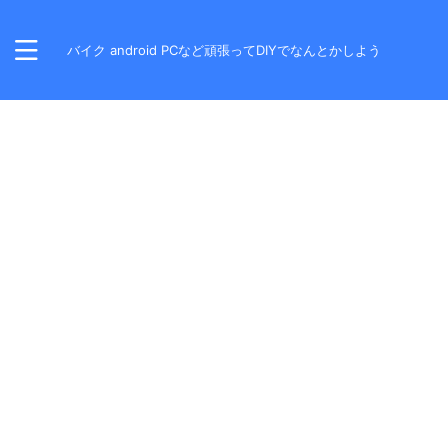
バイク android PCなど頑張ってDIYでなんとかしよう